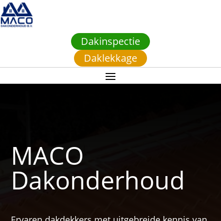
Dakinspectie
Daklekkage
MACO
Dakonderhoud
Ervaren dakdekkers met uitgebreide kennis van