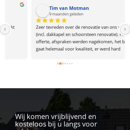
Tim van Motman
9 maanden geleden
Zeer tevreden over de renovatie van ons pannendak 
(incl. dakkapel en schoorsteen renovatie). Heldere 
offerte, afspraken werden nagekomen, het bedrijf 
gaat helemaal voor kwaliteit, er werd hard 
doorgewerkt en alles was in 2 dagen af. Het team gaf 
ook de indruk plezier in hun werk te hebben. Een 
aanrader dus.
Wij komen vrijblijvend en
kosteloos bij u langs voor