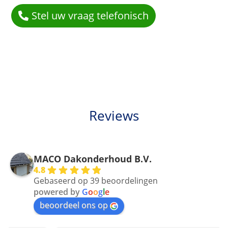
Stel uw vraag telefonisch
Reviews
MACO Dakonderhoud B.V.
4.8
Gebaseerd op 39 beoordelingen
powered by
G
o
o
g
l
e
beoordeel ons op