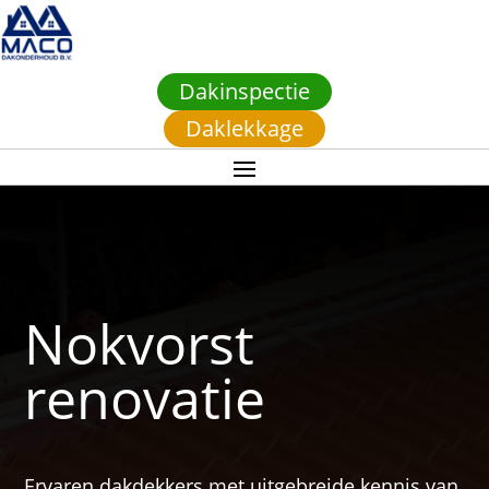
Dakinspectie
Daklekkage
Nokvorst
renovatie
Ervaren dakdekkers met uitgebreide kennis van