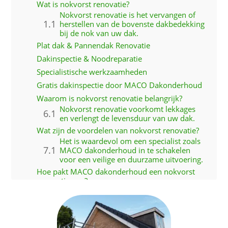
Wat is nokvorst renovatie?
Nokvorst renovatie is het vervangen of
herstellen van de bovenste dakbedekking
bij de nok van uw dak.
Plat dak & Pannendak Renovatie
Dakinspectie & Noodreparatie
Specialistische werkzaamheden
Gratis dakinspectie door MACO Dakonderhoud
Waarom is nokvorst renovatie belangrijk?
Nokvorst renovatie voorkomt lekkages
en verlengt de levensduur van uw dak.
Wat zijn de voordelen van nokvorst renovatie?
Het is waardevol om een specialist zoals
MACO dakonderhoud in te schakelen
voor een veilige en duurzame uitvoering.
Hoe pakt MACO dakonderhoud een nokvorst
renovatie aan?
MACO dakonderhoud garandeert een
veilige, duurzame en esthetisch perfecte
nokvorst renovatie voor elk dak.
Projecten