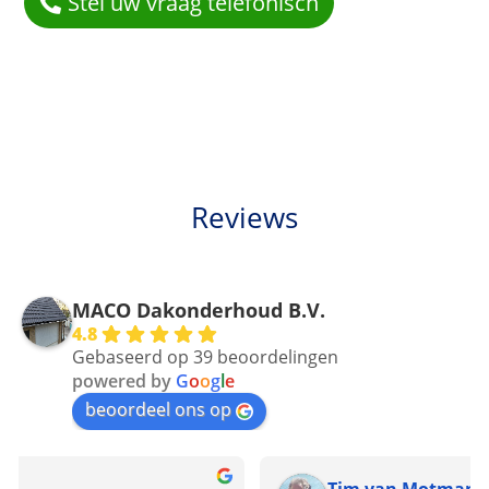
Stel uw vraag telefonisch
Reviews
MACO Dakonderhoud B.V.
4.8
Gebaseerd op 39 beoordelingen
powered by
G
o
o
g
l
e
beoordeel ons op