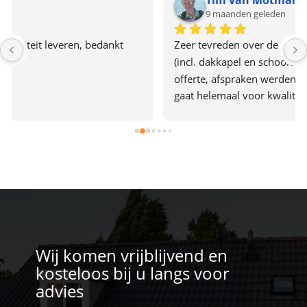
Tim van Motman
9 maanden geleden
Zeer tevreden over de renovatie van ons pannendak 
(incl. dakkapel en schoorsteen renovatie). Heldere 
offerte, afspraken werden nagekomen, het bedrijf 
gaat helemaal voor kwaliteit, er werd hard 
doorgewerkt en alles was in 2 dagen af. Het team gaf 
ook de indruk plezier in hun werk te hebben. Een 
aanrader dus.
Wij komen vrijblijvend en
kosteloos bij u langs voor
advies