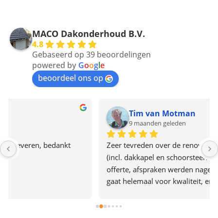
MACO Dakonderhoud B.V.
4.8
Gebaseerd op 39 beoordelingen
powered by
G
o
o
g
l
e
beoordeel ons op
Tim van Motman
9 maanden geleden
Zeer tevreden over de renovatie van ons pannendak 
(incl. dakkapel en schoorsteen renovatie). Heldere 
offerte, afspraken werden nagekomen, het bedrijf 
gaat helemaal voor kwaliteit, er werd hard 
doorgewerkt en alles was in 2 dagen af. Het team gaf 
ook de indruk plezier in hun werk te hebben. Een 
aanrader dus.