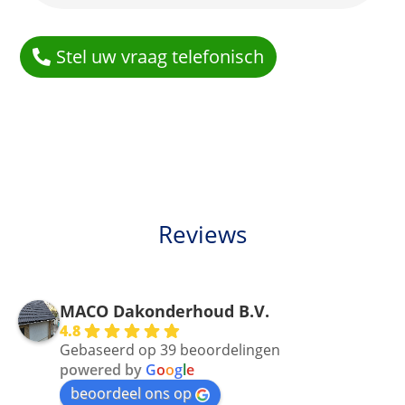
Stel uw vraag telefonisch
Reviews
MACO Dakonderhoud B.V.
4.8
Gebaseerd op 39 beoordelingen
powered by
G
o
o
g
l
e
beoordeel ons op