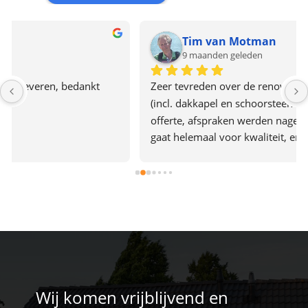
Tim van Motman
9 maanden geleden
Zeer tevreden over de renovatie van ons pannendak 
(incl. dakkapel en schoorsteen renovatie). Heldere 
offerte, afspraken werden nagekomen, het bedrijf 
gaat helemaal voor kwaliteit, er werd hard 
doorgewerkt en alles was in 2 dagen af. Het team gaf 
ook de indruk plezier in hun werk te hebben. Een 
aanrader dus.
Wij komen vrijblijvend en