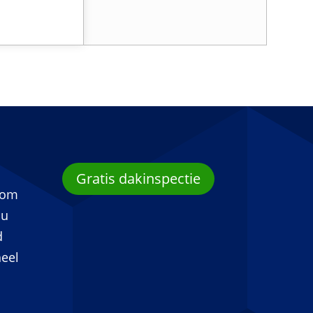
Gratis dakinspectie
 om
 u
d
eel