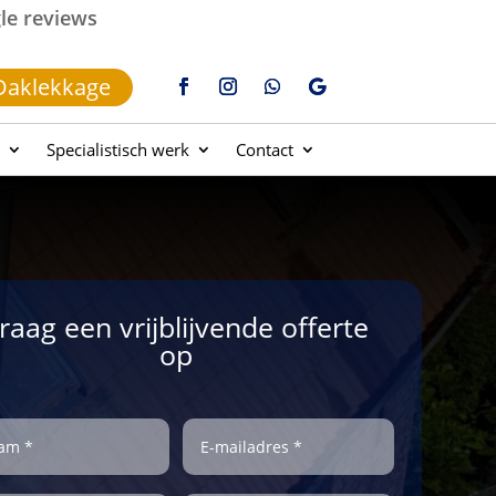
gle reviews
Daklekkage
Specialistisch werk
Contact
raag een vrijblijvende offerte
op