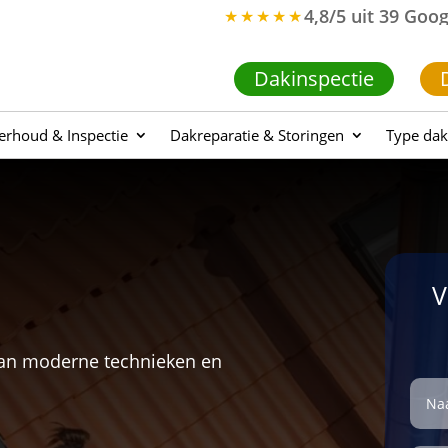
4,8/5 uit 39 Goo
★★★★★
Dakinspectie
rhoud & Inspectie
Dakreparatie & Storingen
Type dak
V
van moderne technieken en