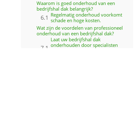
Waarom is goed onderhoud van een
bedrijfshal dak belangrijk?
Regelmatig onderhoud voorkomt
schade en hoge kosten.
Wat zijn de voordelen van professioneel
onderhoud van een bedrijfshal dak?
Laat uw bedrijfshal dak
onderhouden door specialisten
voor maximale veiligheid en
besparingen.
Hoe zorgt u ervoor dat uw bedrijfshal
dak altijd in topconditie blijft?
MACO dakonderhoud biedt
professioneel onderhoud en
slimme oplossingen om uw dak
duurzaam te beschermen.
Projecten
Stappenplan