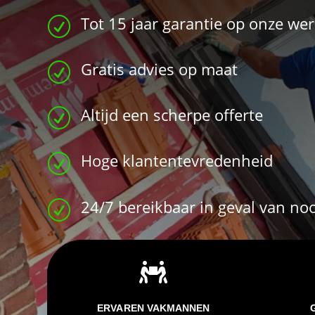
Tot 15 jaar garantie op onze w
R
Gratis advies op maat
R
Altijd een scherpe offerte
R
Hoge klantentevredenheid
R
24/7 bereikbaar in geval van no
R

ERVAREN VAKMANNEN