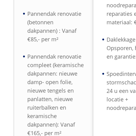
noodreparat
Pannendak renovatie
reparaties 
(betonnen
materiaal: 
dakpannen) : Vanaf
€85,- per m²
Daklekkage 
Opsporen, 
Pannendak renovatie
en garantie
compleet (keramische
dakpannen: nieuwe
Spoedinterv
damp- open folie,
stormschad
nieuwe tengels en
24 u een v
panlatten, nieuwe
locatie +
ruiterbalken en
noodreparat
keramische
dakpannen): Vanaf
€165,- per m²