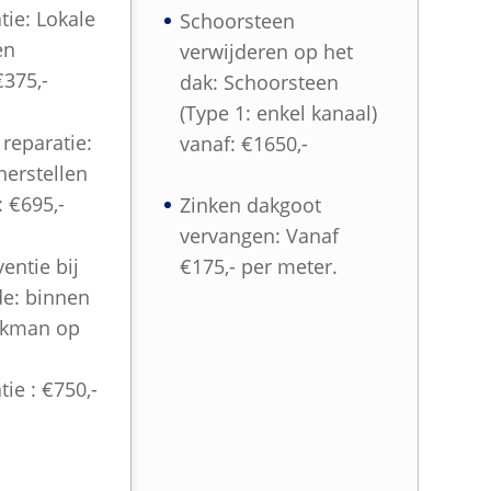
ie: Lokale
Schoorsteen
en
verwijderen op het
€375,-
dak: Schoorsteen
(Type 1: enkel kanaal)
reparatie:
vanaf: €1650,-
herstellen
: €695,-
Zinken dakgoot
vervangen: Vanaf
entie bij
€175,- per meter.
e: binnen
akman op
ie : €750,-