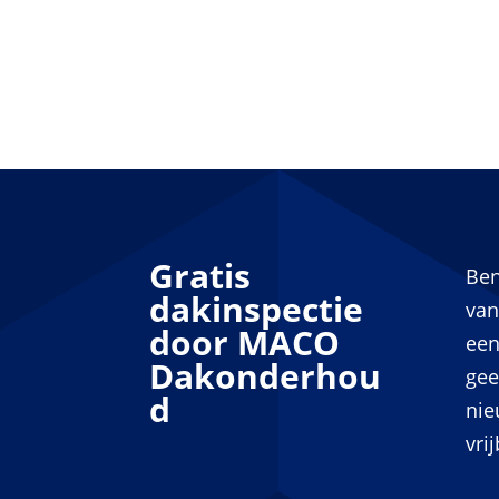
Gratis
Ben
dakinspectie
van
door MACO
een
Dakonderhou
gee
d
nie
vri