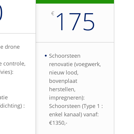
0
175
€
ie drone
Schoorsteen
e controle,
renovatie (voegwerk,
vies):
nieuw lood,
bovenplaat
herstellen,
tie
impregneren):
fdichting) :
Schoorsteen (Type 1 :
enkel kanaal) vanaf:
€1350,-