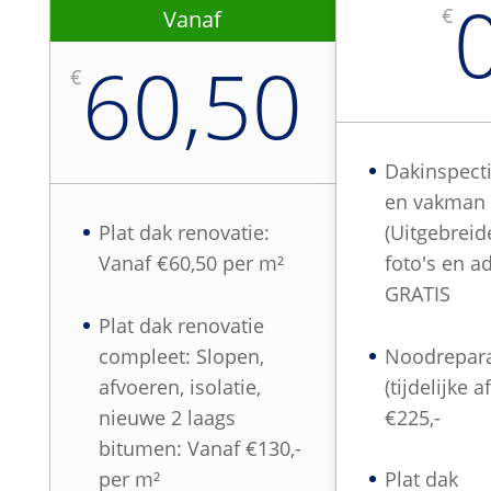
€
Vanaf
60,50
€
Dakinspect
en vakman
Plat dak renovatie:
(Uitgebreid
Vanaf €60,50 per m²
foto's en ad
GRATIS
Plat dak renovatie
compleet: Slopen,
Noodrepara
afvoeren, isolatie,
(tijdelijke a
nieuwe 2 laags
€225,-
bitumen: Vanaf €130,-
per m²
Plat dak