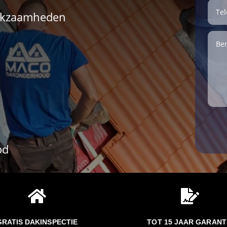
erkzaamheden
od


GRATIS DAKINSPECTIE
TOT 15 JAAR GARANT