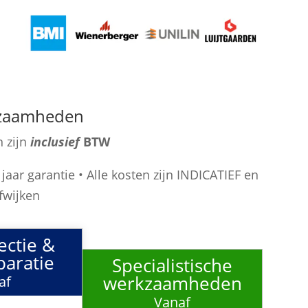
kzaamheden
n zijn
inclusief
BTW
 jaar garantie • Alle kosten zijn INDICATIEF en
fwijken
ectie &
aratie
Specialistische
werkzaamheden
af
Vanaf