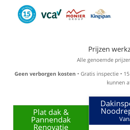
Prijzen wer
Alle genoemde prijze
Geen verborgen kosten
• Gratis inspectie • 15
kunnen a
Dakinsp
Noodrep
Plat dak &
Pannendak
Van
Renovatie