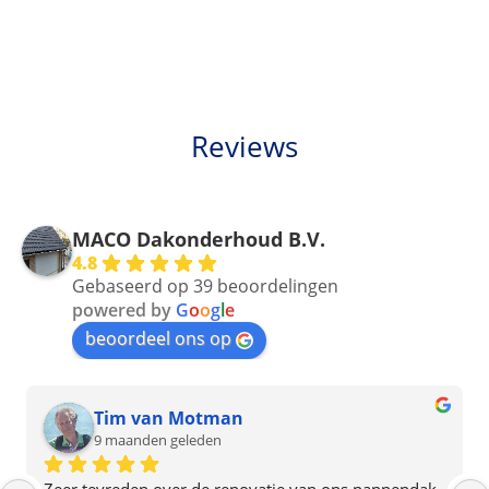
Reviews
MACO Dakonderhoud B.V.
4.8
Gebaseerd op 39 beoordelingen
powered by
G
o
o
g
l
e
beoordeel ons op
Tim van Motman
9 maanden geleden
Zeer tevreden over de renovatie van ons pannendak 