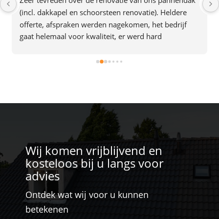
(incl. dakkapel en schoorsteen renovatie). Heldere 
offerte, afspraken werden nagekomen, het bedrijf 
gaat helemaal voor kwaliteit, er werd hard 
doorgewerkt en alles was in 2 dagen af. Het team gaf 
ook de indruk plezier in hun werk te hebben. Een 
aanrader dus.
Wij komen vrijblijvend en
kosteloos bij u langs voor
advies
Ontdek wat wij voor u kunnen
betekenen