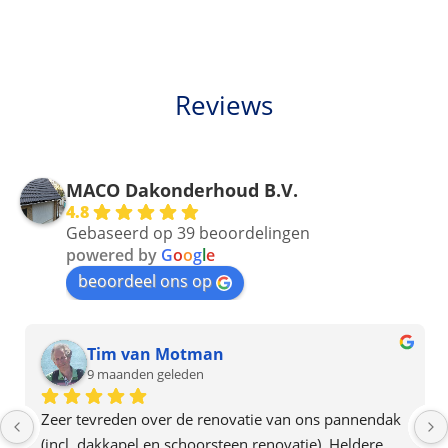
Reviews
MACO Dakonderhoud B.V.
4.8
Gebaseerd op 39 beoordelingen
powered by
G
o
o
g
l
e
beoordeel ons op
Tim van Motman
9 maanden geleden
Zeer tevreden over de renovatie van ons pannendak 
(incl. dakkapel en schoorsteen renovatie). Heldere 