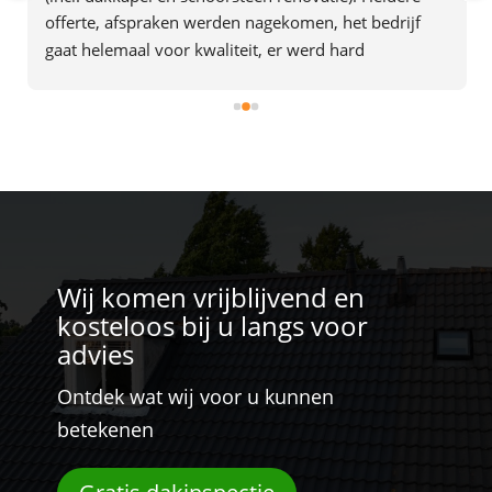
offerte, afspraken werden nagekomen, het bedrijf 
gaat helemaal voor kwaliteit, er werd hard 
doorgewerkt en alles was in 2 dagen af. Het team gaf 
ook de indruk plezier in hun werk te hebben. Een 
aanrader dus.
Wij komen vrijblijvend en
kosteloos bij u langs voor
advies
Ontdek wat wij voor u kunnen
betekenen