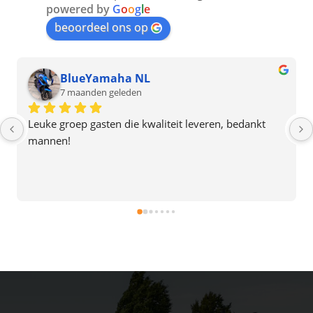
powered by
G
o
o
g
l
e
beoordeel ons op
Tim van Motman
9 maanden geleden
Zeer tevreden over de renovatie van ons pannendak 
(incl. dakkapel en schoorsteen renovatie). Heldere 
offerte, afspraken werden nagekomen, het bedrijf 
gaat helemaal voor kwaliteit, er werd hard 
doorgewerkt en alles was in 2 dagen af. Het team gaf 
ook de indruk plezier in hun werk te hebben. Een 
aanrader dus.