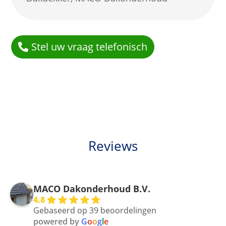
Stel uw vraag telefonisch
Reviews
MACO Dakonderhoud B.V.
4.8
Gebaseerd op 39 beoordelingen
powered by
G
o
o
g
l
e