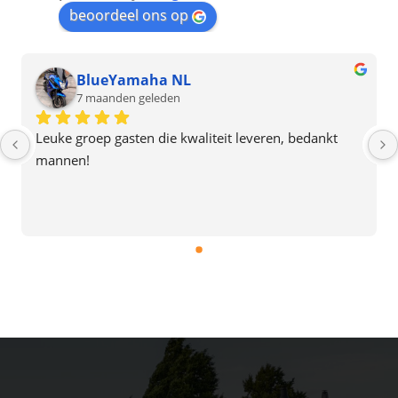
beoordeel ons op
BlueYamaha NL
Ti
7 maanden geleden
9 m
 groep gasten die kwaliteit leveren, bedankt 
Zeer tevr
nen!
(incl. dak
offerte, 
gaat helem
doorgewer
ook de in
aanrader 