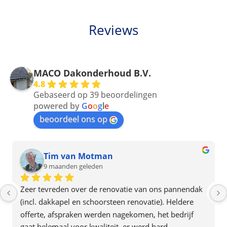
Reviews
MACO Dakonderhoud B.V.
4.8
Gebaseerd op 39 beoordelingen
powered by
G
o
o
g
l
e
beoordeel ons op
Tim van Motman
9 maanden geleden
Zeer tevreden over de renovatie van ons pannendak 
(incl. dakkapel en schoorsteen renovatie). Heldere 
offerte, afspraken werden nagekomen, het bedrijf 
gaat helemaal voor kwaliteit, er werd hard 