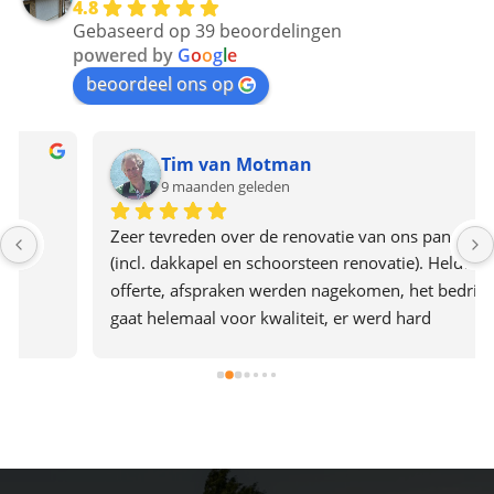
4.8
Gebaseerd op 39 beoordelingen
powered by
G
o
o
g
l
e
beoordeel ons op
Tim van Motman
9 maanden geleden
Zeer tevreden over de renovatie van ons pannendak 
(incl. dakkapel en schoorsteen renovatie). Heldere 
offerte, afspraken werden nagekomen, het bedrijf 
gaat helemaal voor kwaliteit, er werd hard 
doorgewerkt en alles was in 2 dagen af. Het team gaf 
ook de indruk plezier in hun werk te hebben. Een 
aanrader dus.