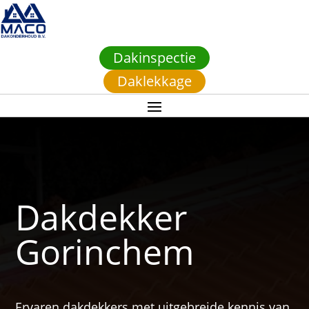
Dakinspectie
Daklekkage
Dakdekker
Gorinchem
Ervaren dakdekkers met uitgebreide kennis van