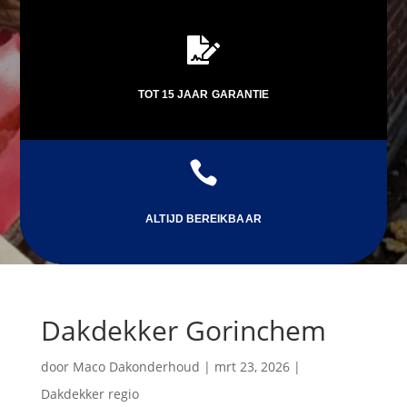

TOT 15 JAAR GARANTIE

ALTIJD BEREIKBAAR
Dakdekker Gorinchem
door
Maco Dakonderhoud
|
mrt 23, 2026
|
Dakdekker regio