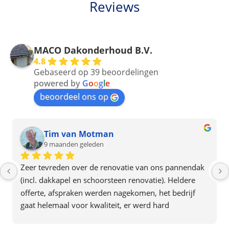
Reviews
MACO Dakonderhoud B.V.
4.8
Gebaseerd op 39 beoordelingen
powered by
G
o
o
g
l
e
beoordeel ons op
Tim van Motman
9 maanden geleden
Zeer tevreden over de renovatie van ons pannendak 
(incl. dakkapel en schoorsteen renovatie). Heldere 
offerte, afspraken werden nagekomen, het bedrijf 
gaat helemaal voor kwaliteit, er werd hard 
doorgewerkt en alles was in 2 dagen af. Het team gaf 