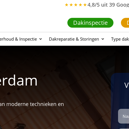
4,8/5 uit 39 Goo
★★★★★
Dakinspectie
rhoud & Inspectie
Dakreparatie & Storingen
Type dak
erdam
V
van moderne technieken en