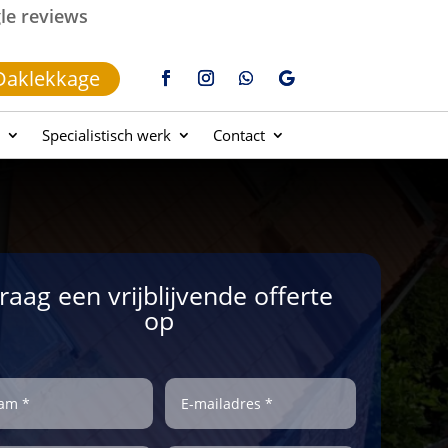
gle reviews
Daklekkage
Specialistisch werk
Contact
raag een vrijblijvende offerte
op