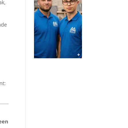
ak,
nde
nt:
 een