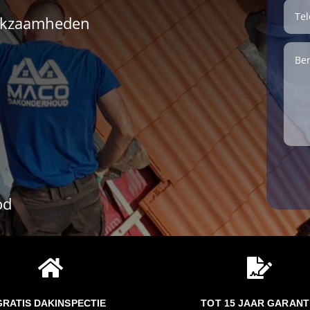
erkzaamheden
od


GRATIS DAKINSPECTIE
TOT 15 JAAR GARANT