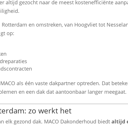
er altijd gezocht naar de meest kostenefficiënte aanp
iligheid.
 Rotterdam en omstreken, van Hoogvliet tot Nessela
igt op:
ken
dreparaties
dscontracten
 MACO als één vaste dakpartner optreden. Dat beteke
problemen en een dak dat aantoonbaar langer meegaat.
tterdam: zo werkt het
 van elk gezond dak. MACO Dakonderhoud biedt
altijd