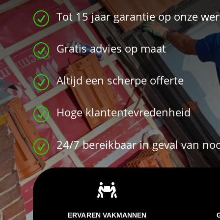
Tot 15 jaar garantie op onze w
R
Gratis advies op maat
R
Altijd een scherpe offerte
R
Hoge klantentevredenheid
R
24/7 bereikbaar in geval van no
R

ERVAREN VAKMANNEN