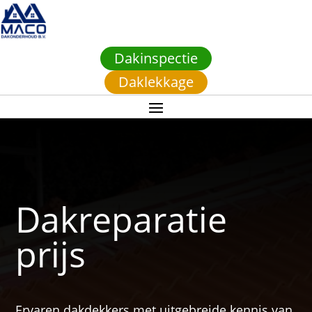
Dakinspectie
Daklekkage
Dakreparatie
prijs
Ervaren dakdekkers met uitgebreide kennis van