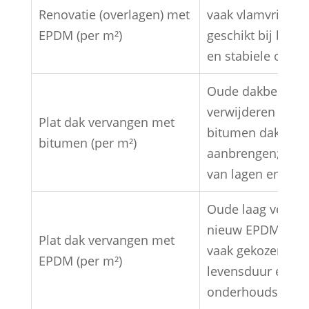
Renovatie (overlagen) met
vaak vlamvrij verl
EPDM (per m²)
geschikt bij bepe
en stabiele onde
Oude dakbedekki
verwijderen en n
Plat dak vervangen met
bitumen dakbede
bitumen (per m²)
aanbrengen; prijs
van lagen en deta
Oude laag verwij
nieuw EPDM-dak 
Plat dak vervangen met
vaak gekozen voo
EPDM (per m²)
levensduur en
onderhoudsarm re