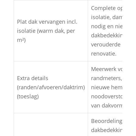
Complete opbou
isolatie, dampsc
Plat dak vervangen incl.
nodig en nieuwe
isolatie (warm dak, per
dakbedekking; ide
m²)
verouderde isolat
renovatie.
Meerwerk voor ve
Extra details
randmeters, opst
(randen/afvoeren/daktrim)
nieuwe hemelwat
(toeslag)
noodoverstort; af
van dakvorm en d
Beoordeling van
dakbedekking, iso