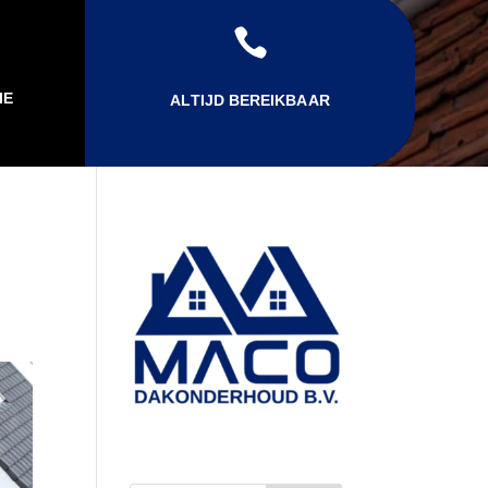

IE
ALTIJD BEREIKBAAR