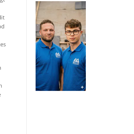
it
od
ges
n
n
e