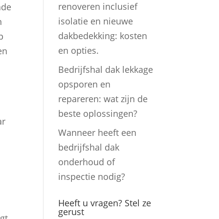
renoveren inclusief
ade
isolatie en nieuwe
n
dakbedekking: kosten
p
en opties.
en
Bedrijfshal dak lekkage
opsporen en
repareren: wat zijn de
beste oplossingen?
ar
Wanneer heeft een
bedrijfshal dak
onderhoud of
inspectie nodig?
e
Heeft u vragen? Stel ze
gerust
gt