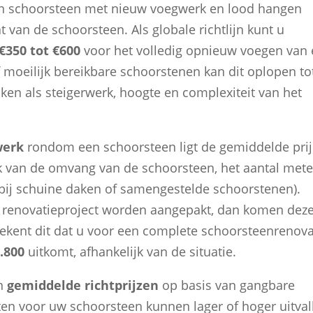
en schoorsteen met nieuw voegwerk en lood hangen
t van de schoorsteen. Als globale richtlijn kunt u
€350 tot €600
voor het volledig opnieuw voegen van
f moeilijk bereikbare schoorstenen kan dit oplopen to
 zaken als steigerwerk, hoogte en complexiteit van het
.
werk
rondom een schoorsteen ligt de gemiddelde prij
jk van de omvang van de schoorsteen, het aantal mete
d bij schuine daken of samengestelde schoorstenen).
n renovatieproject worden aangepakt, dan komen dez
etekent dit dat u voor een complete schoorsteenrenova
.800
uitkomt, afhankelijk van de situatie.
jn
gemiddelde richtprijzen
op basis van gangbare
ten voor uw schoorsteen kunnen lager of hoger uitval