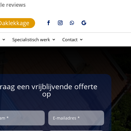
gle reviews
Daklekkage
Specialistisch werk
Contact
raag een vrijblijvende offerte
op