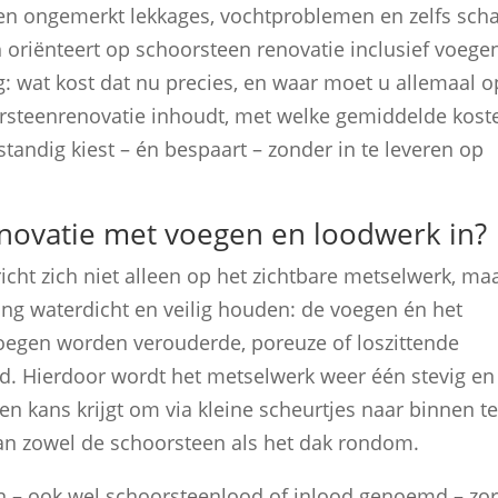
n ongemerkt lekkages, vochtproblemen en zelfs sch
oriënteert op schoorsteen renovatie inclusief voege
g: wat kost dat nu precies, en waar moet u allemaal o
hoorsteenrenovatie inhoudt, met welke gemiddelde kost
tandig kiest – én bespaart – zonder in te leveren op
novatie met voegen en loodwerk in?
cht zich niet alleen op het zichtbare metselwerk, ma
ng waterdicht en veilig houden: de voegen én het
voegen worden verouderde, poreuze of loszittende
. Hierdoor wordt het metselwerk weer één stevig en
n kans krijgt om via kleine scheurtjes naar binnen t
van zowel de schoorsteen als het dak rondom.
 – ook wel schoorsteenlood of inlood genoemd – zor