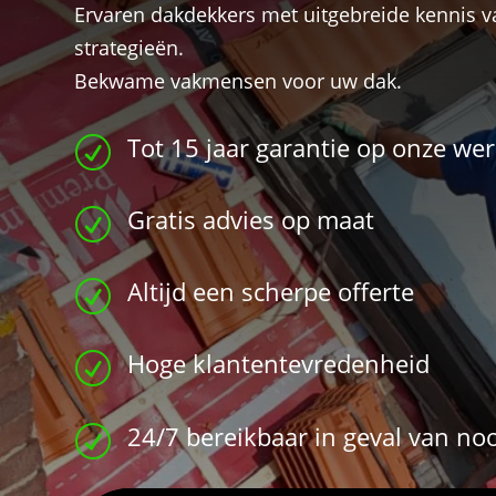
Ervaren dakdekkers met uitgebreide kennis 
strategieën.
Bekwame vakmensen voor uw dak.
Tot 15 jaar garantie op onze w
R
Gratis advies op maat
R
Altijd een scherpe offerte
R
Hoge klantentevredenheid
R
24/7 bereikbaar in geval van no
R