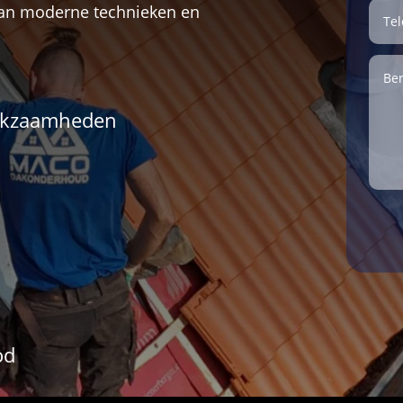
van moderne technieken en
erkzaamheden
od