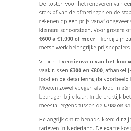
De kosten voor het renoveren van e
sterk af van de afmetingen en de staa
rekenen op een prijs vanaf ongeveer
kleinere schoorsteen. Voor grotere o
€600 à €1.000 of meer
. Hierbij zijn
metselwerk belangrijke prijsbepalers
Voor het
vernieuwen van het lood
vaak tussen
€300 en €800
, afhankeli
lood en de detaillering (bijvoorbeel
Moeten zowel voegen als lood in éé
bedragen bij elkaar. In de praktijk b
meestal ergens tussen de
€700 en €1
Belangrijk om te benadrukken: dit zi
tarieven in Nederland. De exacte kos