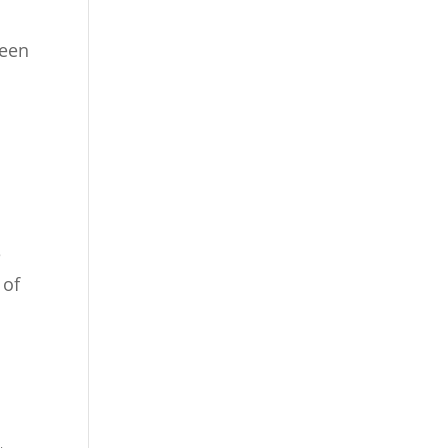
.
 een
e
 of