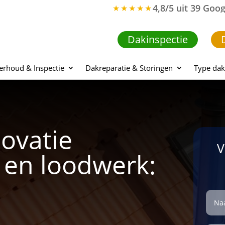
4,8/5 uit 39 Goo
★★★★★
Dakinspectie
rhoud & Inspectie
Dakreparatie & Storingen
Type dak
ovatie
V
n en loodwerk: