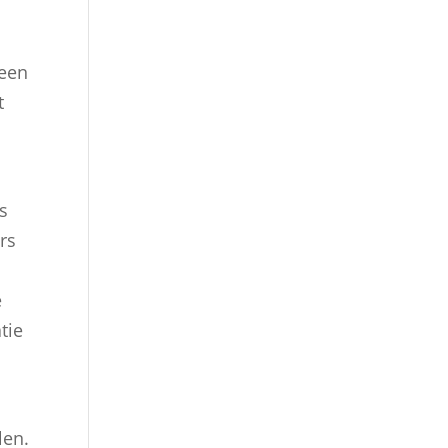
 een
t
s
rs
e
tie
len.