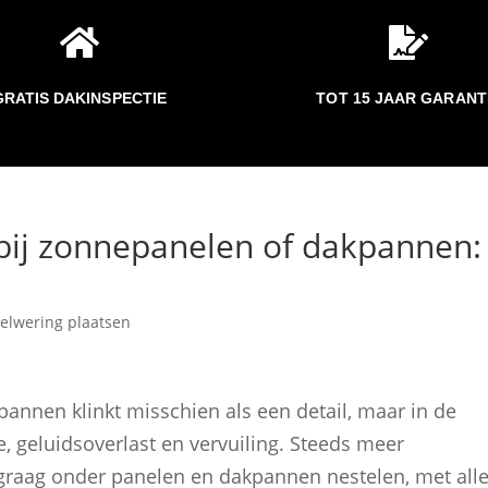


GRATIS DAKINSPECTIE
TOT 15 JAAR GARANT
bij zonnepanelen of dakpannen:
elwering plaatsen
annen klinkt misschien als een detail, maar in de
, geluidsoverlast en vervuiling. Steeds meer
graag onder panelen en dakpannen nestelen, met all