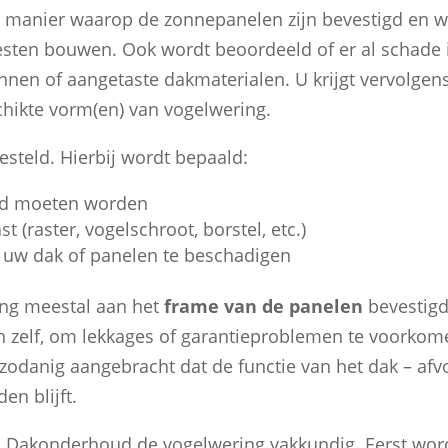
e manier waarop de zonnepanelen zijn bevestigd en 
sten bouwen. Ook wordt beoordeeld of er al schade i
nnen of aangetaste dakmaterialen. U krijgt vervolgen
chikte vorm(en) van vogelwering.
steld. Hierbij wordt bepaald:
md moeten worden
 (raster, vogelschroot, borstel, etc.)
 uw dak of panelen te beschadigen
ing meestal aan het
frame van de panelen
bevestigd
en zelf, om lekkages of garantieproblemen te voorkom
zodanig aangebracht dat de functie van het dak – afv
en blijft.
 Dakonderhoud de vogelwering vakkundig. Eerst wor