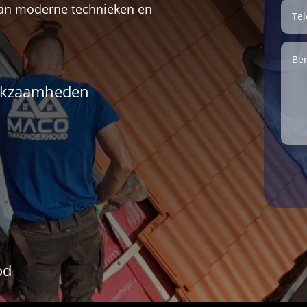
van moderne technieken en
erkzaamheden
od