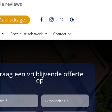
gle reviews
Daklekkage
Specialistisch werk
Contact
raag een vrijblijvende offerte
op