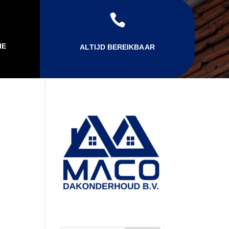

IE
ALTIJD BEREIKBAAR
e