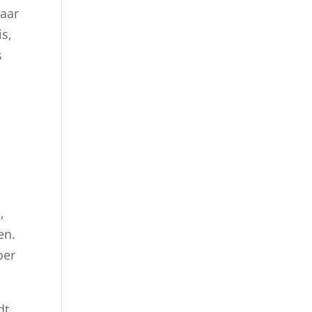
waar
s,
s
,
en.
oer
dt