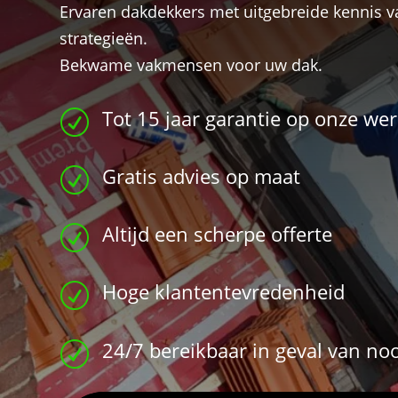
Ervaren dakdekkers met uitgebreide kennis 
strategieën.
Bekwame vakmensen voor uw dak.
Tot 15 jaar garantie op onze w
R
Gratis advies op maat
R
Altijd een scherpe offerte
R
Hoge klantentevredenheid
R
24/7 bereikbaar in geval van no
R