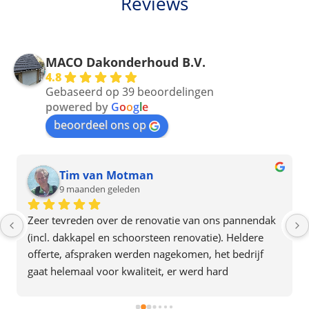
Reviews
MACO Dakonderhoud B.V.
4.8
Gebaseerd op 39 beoordelingen
powered by
G
o
o
g
l
e
beoordeel ons op
Tim van Motman
9 maanden geleden
Zeer tevreden over de renovatie van ons pannendak 
(incl. dakkapel en schoorsteen renovatie). Heldere 
offerte, afspraken werden nagekomen, het bedrijf 
gaat helemaal voor kwaliteit, er werd hard 
doorgewerkt en alles was in 2 dagen af. Het team gaf 
ook de indruk plezier in hun werk te hebben. Een 