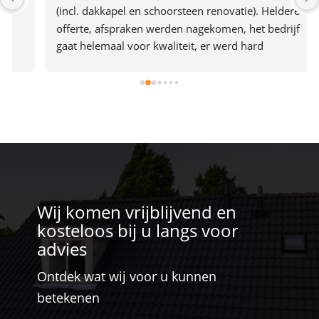
(incl. dakkapel en schoorsteen renovatie). Heldere 
offerte, afspraken werden nagekomen, het bedrijf 
gaat helemaal voor kwaliteit, er werd hard 
doorgewerkt en alles was in 2 dagen af. Het team gaf 
ook de indruk plezier in hun werk te hebben. Een 
aanrader dus.
Wij komen vrijblijvend en
kosteloos bij u langs voor
advies
Ontdek wat wij voor u kunnen
betekenen