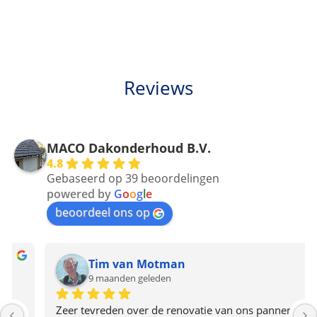
Reviews
MACO Dakonderhoud B.V.
4.8
Gebaseerd op 39 beoordelingen
powered by
G
o
o
g
l
e
beoordeel ons op
Tim van Motman
9 maanden geleden
Zeer tevreden over de renovatie van ons pannendak 