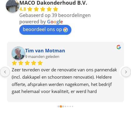
MACO Dakonderhoud B.V.
4.8
Gebaseerd op 39 beoordelingen
powered by
G
o
o
g
l
e
beoordeel ons op
Tim van Motman
9 maanden geleden
Zeer tevreden over de renovatie van ons pannendak 
(incl. dakkapel en schoorsteen renovatie). Heldere 
offerte, afspraken werden nagekomen, het bedrijf 
gaat helemaal voor kwaliteit, er werd hard 
doorgewerkt en alles was in 2 dagen af. Het team gaf 
ook de indruk plezier in hun werk te hebben. Een 
aanrader dus.