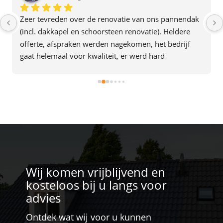
Zeer tevreden over de renovatie van ons pannendak 
(incl. dakkapel en schoorsteen renovatie). Heldere 
offerte, afspraken werden nagekomen, het bedrijf 
gaat helemaal voor kwaliteit, er werd hard 
doorgewerkt en alles was in 2 dagen af. Het team gaf 
ook de indruk plezier in hun werk te hebben. Een 
aanrader dus.
Wij komen vrijblijvend en
kosteloos bij u langs voor
advies
Ontdek wat wij voor u kunnen