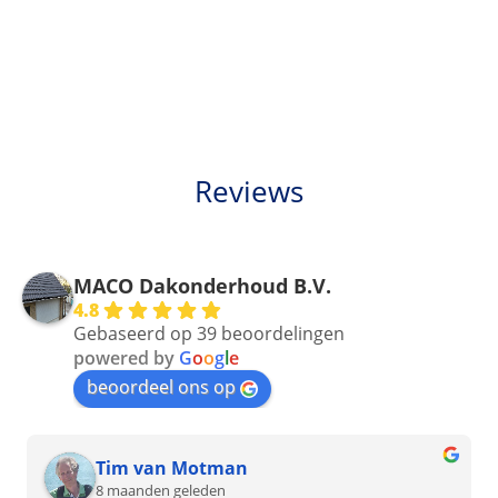
Reviews
MACO Dakonderhoud B.V.
4.8
Gebaseerd op 39 beoordelingen
powered by
G
o
o
g
l
e
beoordeel ons op
Tim van Motman
8 maanden geleden