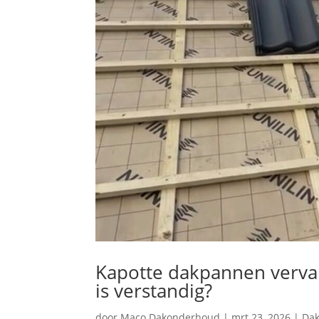
Kapotte dakpannen verva
is verstandig?
door
Maco Dakonderhoud
|
mrt 23, 2026
|
Da