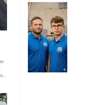
er
n
t...