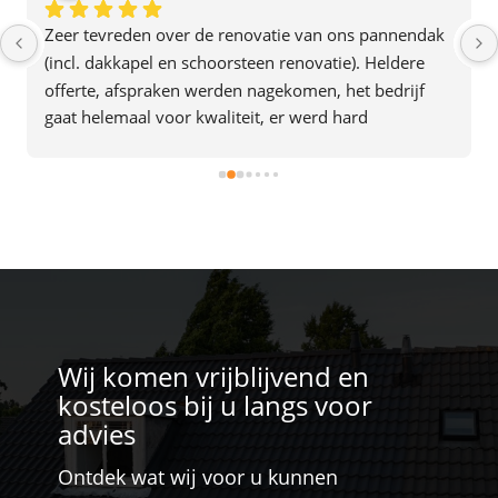
Zeer tevreden over de renovatie van ons pannendak 
(incl. dakkapel en schoorsteen renovatie). Heldere 
offerte, afspraken werden nagekomen, het bedrijf 
gaat helemaal voor kwaliteit, er werd hard 
doorgewerkt en alles was in 2 dagen af. Het team gaf 
ook de indruk plezier in hun werk te hebben. Een 
aanrader dus.
Wij komen vrijblijvend en
kosteloos bij u langs voor
advies
Ontdek wat wij voor u kunnen