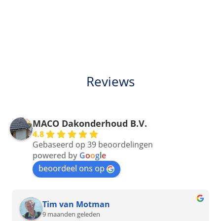
Reviews
MACO Dakonderhoud B.V.
4.8
Gebaseerd op 39 beoordelingen
powered by
G
o
o
g
l
e
beoordeel ons op
Tim van Motman
9 maanden geleden