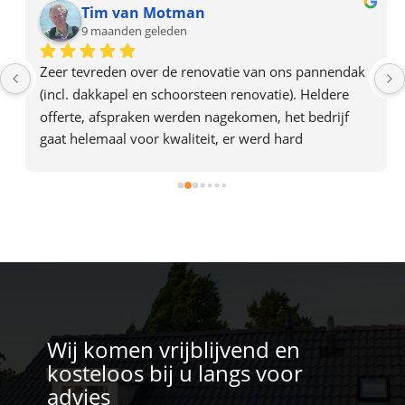
Tim van Motman
9 maanden geleden
Zeer tevreden over de renovatie van ons pannendak 
(incl. dakkapel en schoorsteen renovatie). Heldere 
offerte, afspraken werden nagekomen, het bedrijf 
gaat helemaal voor kwaliteit, er werd hard 
doorgewerkt en alles was in 2 dagen af. Het team gaf 
ook de indruk plezier in hun werk te hebben. Een 
aanrader dus.
Wij komen vrijblijvend en
kosteloos bij u langs voor
advies