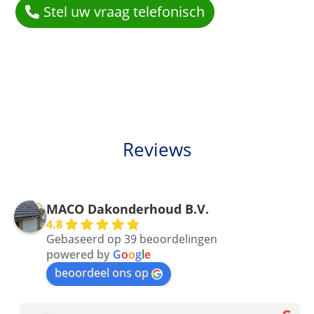
Stel uw vraag telefonisch
Reviews
MACO Dakonderhoud B.V.
4.8
Gebaseerd op 39 beoordelingen
powered by
G
o
o
g
l
e
beoordeel ons op