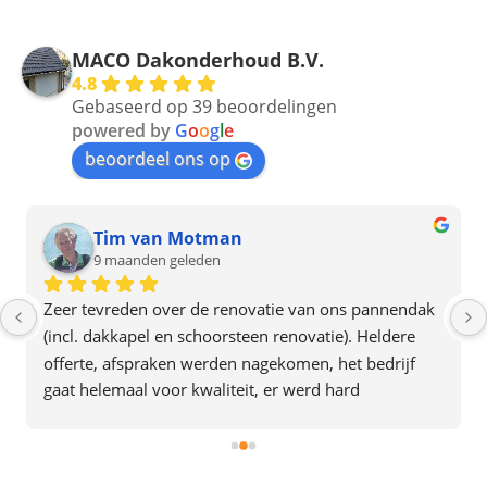
MACO Dakonderhoud B.V.
4.8
Gebaseerd op 39 beoordelingen
powered by
G
o
o
g
l
e
beoordeel ons op
Tim van Motman
9 maanden geleden
Zeer tevreden over de renovatie van ons pannendak 
(incl. dakkapel en schoorsteen renovatie). Heldere 
offerte, afspraken werden nagekomen, het bedrijf 
gaat helemaal voor kwaliteit, er werd hard 
doorgewerkt en alles was in 2 dagen af. Het team gaf 
ook de indruk plezier in hun werk te hebben. Een 
aanrader dus.