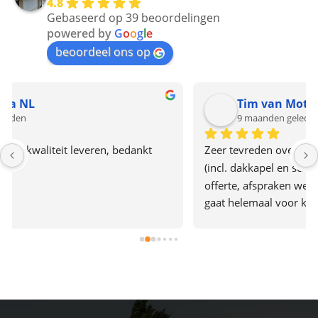
4.8
Gebaseerd op 39 beoordelingen
powered by
G
o
o
g
l
e
beoordeel ons op
Tim van Motman
9 maanden geleden
Zeer tevreden over de renovatie van ons pannendak 
(incl. dakkapel en schoorsteen renovatie). Heldere 
offerte, afspraken werden nagekomen, het bedrijf 
gaat helemaal voor kwaliteit, er werd hard 
doorgewerkt en alles was in 2 dagen af. Het team gaf 
ook de indruk plezier in hun werk te hebben. Een 
aanrader dus.